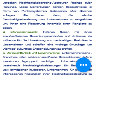
vergeben Nachhaltigkeitsrating-Agenturen Ratings oder
Rankings. Diese Bewertungen können beispielsweise in
Form von Punktesystemen, Kategorien oder Sternen
erfolgen. Sie dienen dazu, die relative
Nachhaltigkeitsleistung von Unternehmen zu vergleichen
und ihnen eine Platzierung innerhalb einer Rangliste zu
geben.
4. Informationsquelle:
Ratings dienen mit ihren
standardisierten Bewertungsmethoden und -kriterien als
Indikator für die Umsetzung von nachhaltigen Praktiken in
Unternehmen und schaffen eine wichtige Grundlage, um
„richtige“ zukünftige Entscheidungen zu treffen.
5. Vergleichbarkeit und Benchmarking:
Unternehmerische-,
branchen- oder sektorenspezifische Betrachtungen liefern
Investoren (-gruppen) wichtige Informationen über
bestehende Nachhaltigkeitsleistungen für Benchmarking
bzw. ermöglichen Investoren, Unternehmen, für die sie sich
interessieren hinsichtlich ihrer Nachhaltigkeitsleistung zu
vergleichen.
6. Anreiz für nachhaltiges Handeln:
Nachhaltigkeitsratings
können Anreize schaffen, ihre Nachhaltigkeitspraktiken zu
verbessern. Eine gute Ratingbewertung verbessert idR ihr
Image, erhöht den Unternehmenswert und das Interesse
von Kunden und Investoren.
7. Transparente Berichterstattung
ermöglicht es, Einblicke
in die Nachhaltigkeitsleistung von Unternehmen zu geben
und unterstützt Investoren bei der Integration von
Nachhaltigkeitsaspekten in ihren Anlageentscheidungen.