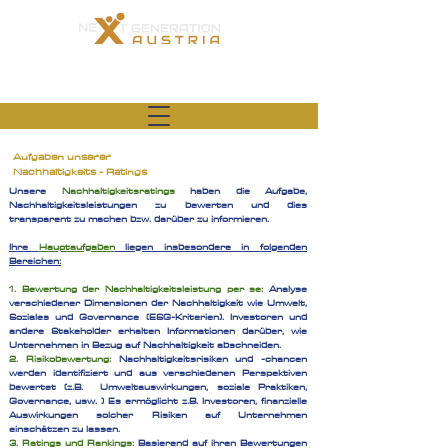
Gesellschaft für Gesundheit, Bildung und
zukunftsorientiertes Management
Aufgaben unserer
Nachhaltigkeits - Rati
ngs
Unsere
Nachhaltigkeitsratings
haben die Aufgabe,
Nachhaltigkeitsleistungen zu bewerten und dies
transparent zu machen bzw. darüber zu informieren.
Ihre
Hauptaufgaben
liegen insbesondere in folgenden
Bereichen:
1. Bewertung der Nachhaltigkeitsleistung per se:
Analyse
verschiedener Dimensionen der Nachhaltigkeit wie Umwelt,
Soziales und Governance (ESG-Kriterien). Investoren und
andere Stakeholder erhalten Informationen darüber, wie
Unternehmen in Bezug auf Nachhaltigkeit abschneiden.
2. Risikobewertung:
Nachhaltigkeitsrisiken und -chancen
werden identifiziert und aus verschiedenen Perspektiven
bewertet (z.B. Umweltauswirkungen, soziale Praktiken,
Governance, usw. ) Es ermöglicht z.B. Investoren, finanzielle
Auswirkungen solcher Risiken auf Unternehmen
einschätzen zu lassen.
3. Ratings und Rankings:
Basierend auf ihren Bewertungen